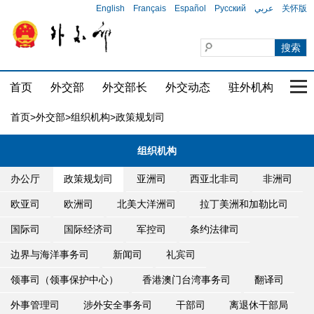
English
Français
Español
Русский
عربي
关怀版
首页
外交部
外交部长
外交动态
驻外机构
国家
首页
>
外交部
>
组织机构
>政策规划司
组织机构
办公厅
政策规划司
亚洲司
西亚北非司
非洲司
欧亚司
欧洲司
北美大洋洲司
拉丁美洲和加勒比司
国际司
国际经济司
军控司
条约法律司
边界与海洋事务司
新闻司
礼宾司
领事司（领事保护中心）
香港澳门台湾事务司
翻译司
外事管理司
涉外安全事务司
干部司
离退休干部局