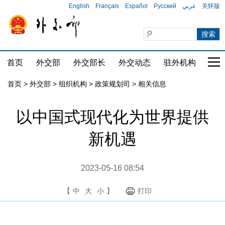
English
Français
Español
Русский
عربي
关怀版
首页
外交部
外交部长
外交动态
驻外机构
国家
首页
>
外交部
>
组织机构
>
政策规划司
>
相关信息
以中国式现代化为世界提供
新机遇
2023-05-16 08:54
【
中
大
小
】
打印