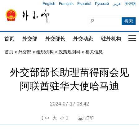
English
Français
Español
Русский
عربي
关怀版
首页
外交部
外交部长
外交动态
驻外机构
国家
首页
>
外交部
>
组织机构
>
政策规划司
>
相关信息
外交部部长助理苗得雨会见
阿联酋驻华大使哈马迪
2024-07-17 08:42
【
中
大
小
】
打印