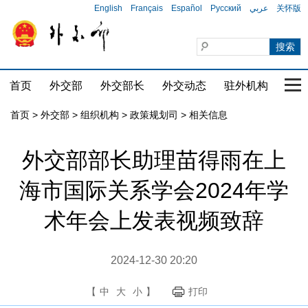
English
Français
Español
Русский
عربي
关怀版
首页
外交部
外交部长
外交动态
驻外机构
国家
首页
>
外交部
>
组织机构
>
政策规划司
>
相关信息
外交部部长助理苗得雨在上
海市国际关系学会2024年学
术年会上发表视频致辞
2024-12-30 20:20
【
中
大
小
】
打印