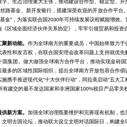
数字、生态治理重大主张，推动建设合作型、稳定型、开
、丝路基金、新开发银行，搭建深受欢迎的开放合作平台
作基金”，为落实联合国2030年可持续发展议程赋能增效
施《区域全面经济伙伴关系协定》，牢牢引领贸易和投资
汇聚新动能。
作为全球南方的重要成员，中国始终致力于
代表性和发言权，在联合国安理会改革问题上支持就优先
十国集团。做大做强全球南方合作平台，推动实现金砖国家
口最多的区域性国际组织，提出全球南方开放包容合作倡
施携手推进现代化“十大伙伴行动”，同拉美启动“五大工程
所有建交的最不发达国家和非洲国家100%税目产品零关
提供新方案。
加强全球治理既要维护和完善现有机制，也
、文明古国论坛，推动联大设立文明对话国际日，构建全