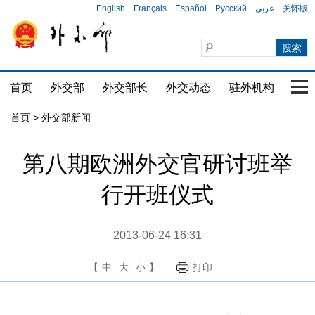
English
Français
Español
Русский
عربي
关怀版
首页
外交部
外交部长
外交动态
驻外机构
国家
首页
>
外交部新闻
第八期欧洲外交官研讨班举
行开班仪式
2013-06-24 16:31
【
中
大
小
】
打印