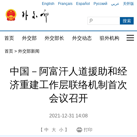
English
Français
Español
Русский
عربي
关怀版
首页
外交部
外交部长
外交动态
驻外机构
国家
首页
>
外交部新闻
中国－阿富汗人道援助和经
济重建工作层联络机制首次
会议召开
2021-12-31 14:08
【
中
大
小
】
打印