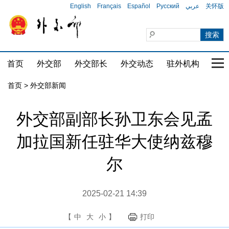
English
Français
Español
Русский
عربي
关怀版
首页
外交部
外交部长
外交动态
驻外机构
国家
首页
>
外交部新闻
外交部副部长孙卫东会见孟
加拉国新任驻华大使纳兹穆
尔
2025-02-21 14:39
【
中
大
小
】
打印