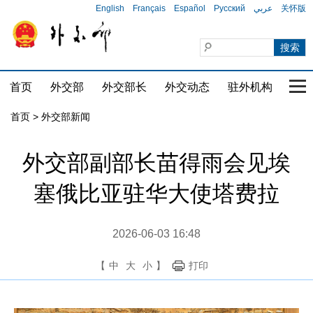
English
Français
Español
Русский
عربي
关怀版
首页
外交部
外交部长
外交动态
驻外机构
国家
首页
>
外交部新闻
外交部副部长苗得雨会见埃
塞俄比亚驻华大使塔费拉
2026-06-03 16:48
【
中
大
小
】
打印