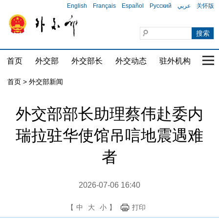
English
Français
Español
Русский
عربي
关怀版
首页
外交部
外交部长
外交动态
驻外机构
国家
首页
>
外交部新闻
外交部部长助理蔡伟赴委内
瑞拉驻华使馆吊唁地震遇难
者
2026-07-06 16:40
【
中
大
小
】
打印