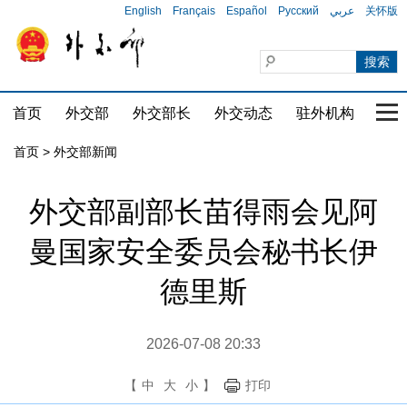
English
Français
Español
Русский
عربي
关怀版
首页
外交部
外交部长
外交动态
驻外机构
国家
首页
>
外交部新闻
外交部副部长苗得雨会见阿
曼国家安全委员会秘书长伊
德里斯
2026-07-08 20:33
【
中
大
小
】
打印