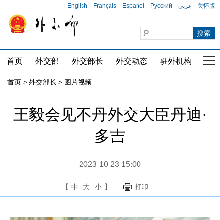
English
Français
Español
Русский
عربي
关怀版
首页
外交部
外交部长
外交动态
驻外机构
国家
首页
>
外交部长
>
图片视频
王毅会见不丹外交大臣丹迪·
多吉
2023-10-23 15:00
【
中
大
小
】
打印