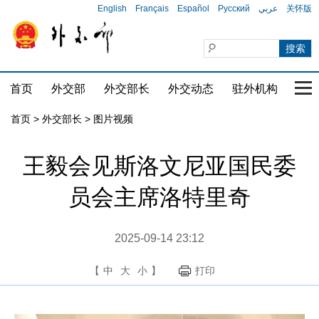
English
Français
Español
Русский
عربي
关怀版
首页
外交部
外交部长
外交动态
驻外机构
国家
首页
>
外交部长
>
图片视频
王毅会见斯洛文尼亚国民委
员会主席洛特里奇
2025-09-14 23:12
【
中
大
小
】
打印