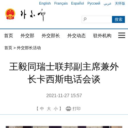
English
Français
Español
Русский
عربي
关怀版
首页
外交部
外交部长
外交动态
驻外机构
国家
首页 > 外交部长活动
王毅同瑞士联邦副主席兼外
长卡西斯电话会谈
2021-11-27 15:57
【
中
大
小
】
打印