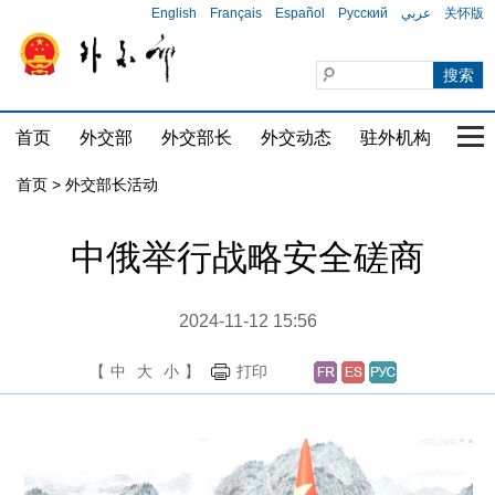
English
Français
Español
Русский
عربي
关怀版
首页
外交部
外交部长
外交动态
驻外机构
国家
首页 > 外交部长活动
中俄举行战略安全磋商
2024-11-12 15:56
【
中
大
小
】
打印