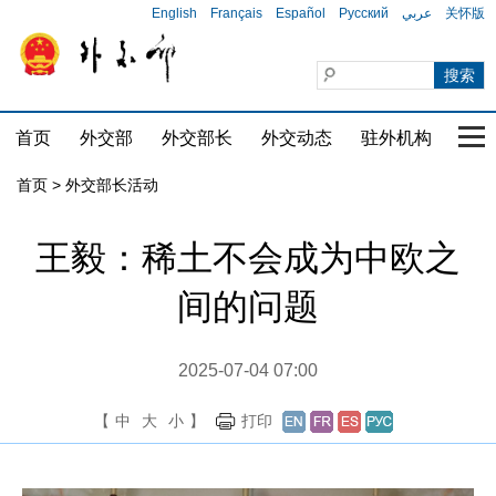
English
Français
Español
Русский
عربي
关怀版
首页
外交部
外交部长
外交动态
驻外机构
国家
首页 > 外交部长活动
王毅：稀土不会成为中欧之
间的问题
2025-07-04 07:00
【
中
大
小
】
打印