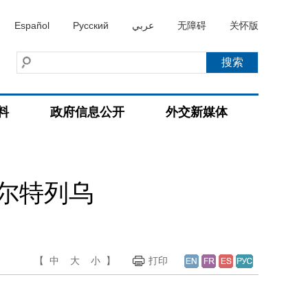
Español
Русский
عربي
无障碍
关怀版
料
政府信息公开
外交新媒体
尔特列乌
【
中
大
小
】
打印