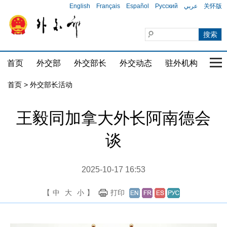
English
Français
Español
Русский
عربي
关怀版
首页
外交部
外交部长
外交动态
驻外机构
国家
首页 > 外交部长活动
王毅同加拿大外长阿南德会
谈
2025-10-17 16:53
【
中
大
小
】
打印