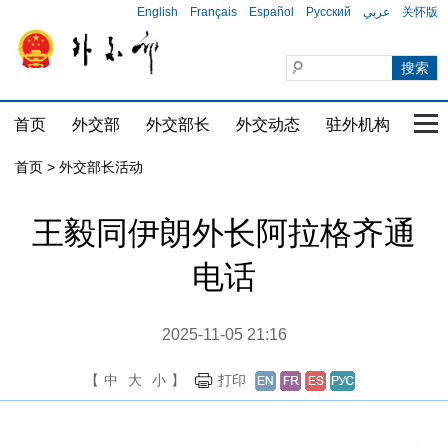
English
Français
Español
Русский
عربي
关怀版
首页
外交部
外交部长
外交动态
驻外机构
国家
首页 > 外交部长活动
王毅同伊朗外长阿拉格齐通
电话
2025-11-05 21:16
【
中
大
小
】
打印