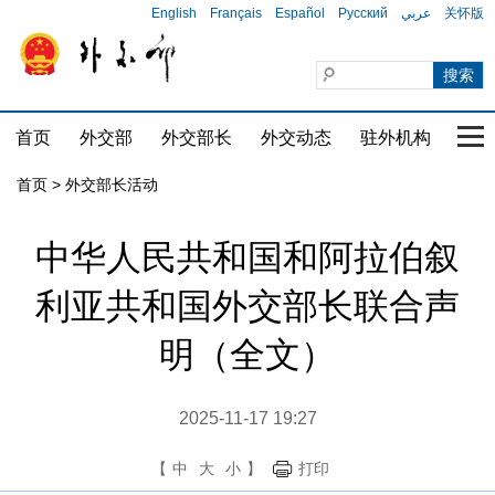
English
Français
Español
Русский
عربي
关怀版
首页
外交部
外交部长
外交动态
驻外机构
国家
首页 > 外交部长活动
中华人民共和国和阿拉伯叙
利亚共和国外交部长联合声
明（全文）
2025-11-17 19:27
【
中
大
小
】
打印