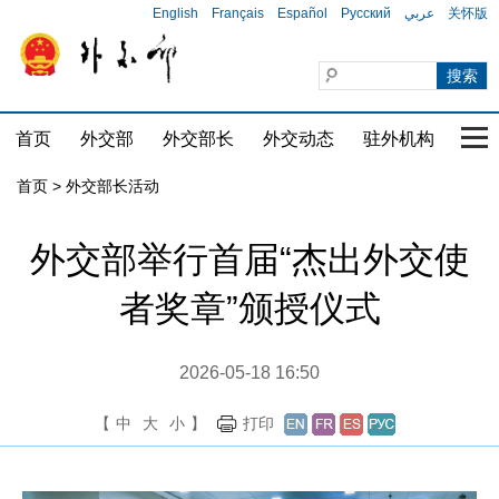
English
Français
Español
Русский
عربي
关怀版
首页
外交部
外交部长
外交动态
驻外机构
国家
首页 > 外交部长活动
外交部举行首届“杰出外交使
者奖章”颁授仪式
2026-05-18 16:50
【
中
大
小
】
打印