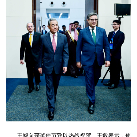
王毅向获奖使节致以热烈祝贺。王毅表示
，使