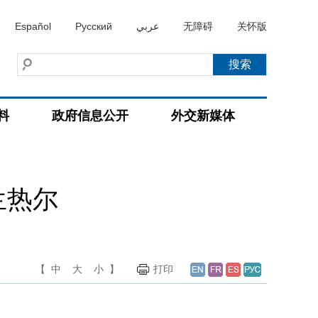
Español
Русский
عربي
无障碍
关怀版
料
政府信息公开
外交新媒体
兰热尔
【
中
大
小
】
打印