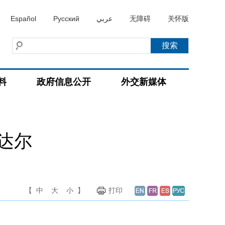
Español
Русский
عربي
无障碍
关怀版
料
政府信息公开
外交新媒体
达尔
【
中
大
小
】
打印