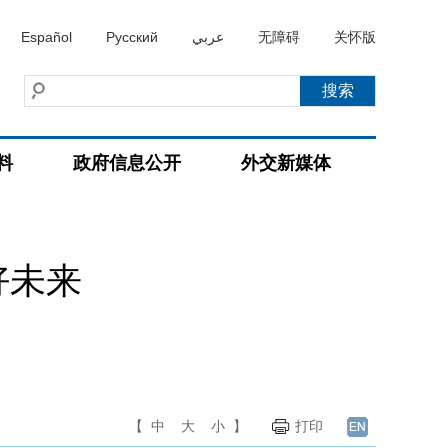
Español
Русский
عربي
无障碍
关怀版
料
政府信息公开
外交新媒体
好未来
【
中
大
小
】
打印