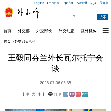
English
Français
Español
Русский
عربي
关怀版
首页
外交部
外交部长
外交动态
驻外机构
国家
首页 > 外交部长活动
王毅同芬兰外长瓦尔托宁会
谈
2026-07-06 06:35
【
中
大
小
】
打印