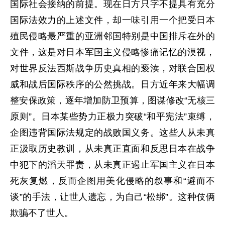
国际社会接纳的前提。现在日方只字不提具有充分
国际法效力的上述文件，却一味引用一个把受日本
殖民侵略最严重的亚洲邻国特别是中国排斥在外的
文件，这是对日本军国主义侵略惨痛记忆的漠视，
对世界反法西斯战争历史真相的亵渎，对联合国权
威和战后国际秩序的公然挑战。日方近年来大幅调
整安保政策，逐年增加防卫预算，图谋修改“无核三
原则”。日本某些势力正极力突破“和平宪法”束缚，
企图违背国际法规定的战败国义务。这些人从未真
正汲取历史教训，从未真正直面和反思日本在战争
中犯下的滔天罪责，从未真正遏止军国主义在日本
死灰复燃，反而企图用美化侵略的叙事和“避而不
谈”的手法，让世人遗忘，为自己“松绑”。这种伎俩
欺骗不了世人。