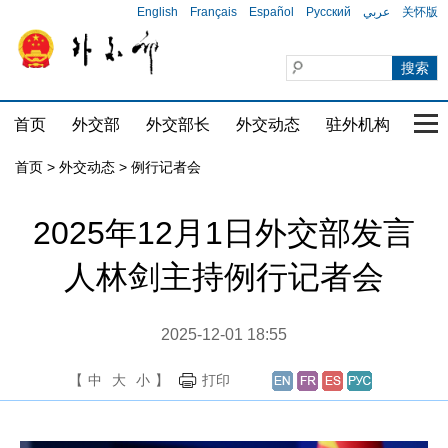
English
Français
Español
Русский
عربي
关怀版
首页
外交部
外交部长
外交动态
驻外机构
国家
首页
>
外交动态
>
例行记者会
2025年12月1日外交部发言
人林剑主持例行记者会
2025-12-01 18:55
【
中
大
小
】
打印