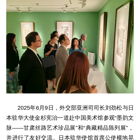
2025年6月9日，外交部亚洲司司长刘劲松与日
本驻华大使金杉宪治一道赴中国美术馆参观“墨韵文
脉——甘肃丝路艺术珍品展”和“典藏精品陈列展”，
并进行了友好交流。日本驻华使馆首席公使横地晃