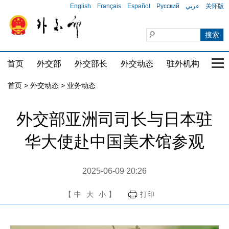
English
Français
Español
Русский
عربي
关怀版
首页
外交部
外交部长
外交动态
驻外机构
国家
首页
>
外交动态
>
业务动态
外交部亚洲司司长与日本驻
华大使赴中国美术馆参观
2025-06-09 20:26
【
中
大
小
】
打印