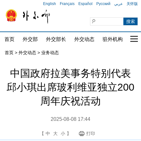
English
Français
Español
Русский
عربي
关怀版
首页
外交部
外交部长
外交动态
驻外机构
国家
首页
>
外交动态
>
业务动态
中国政府拉美事务特别代表
邱小琪出席玻利维亚独立200
周年庆祝活动
2025-08-08 17:44
【
中
大
小
】
打印