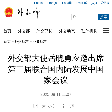
English
Français
Español
Русский
عربي
关怀版
首页
外交部
外交部长
外交动态
驻外机构
国家
首页
>
外交动态
>
业务动态
外交部大使岳晓勇应邀出席
第三届联合国内陆发展中国
家会议
2025-08-11 11:07
【
中
大
小
】
打印