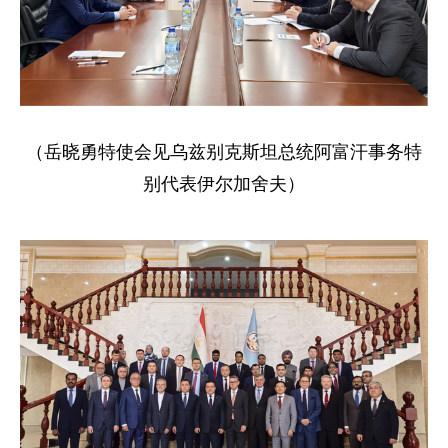
（岳晓勇特使会见乌兹别克斯坦总统阿富汗事务特
别代表
伊尔加舍夫）