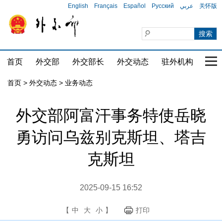
English
Français
Español
Русский
عربي
关怀版
首页
外交部
外交部长
外交动态
驻外机构
国家
首页
>
外交动态
>
业务动态
外交部阿富汗事务特使岳晓
勇访问乌兹别克斯坦、塔吉
克斯坦
2025-09-15 16:52
【
中
大
小
】
打印