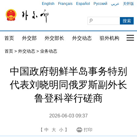
English
Français
Español
Русский
عربي
关怀版
首页
外交部
外交部长
外交动态
驻外机构
国家
首页
>
外交动态
>
业务动态
中国政府朝鲜半岛事务特别
代表刘晓明同俄罗斯副外长
鲁登科举行磋商
2026-06-03 09:37
【
中
大
小
】
打印