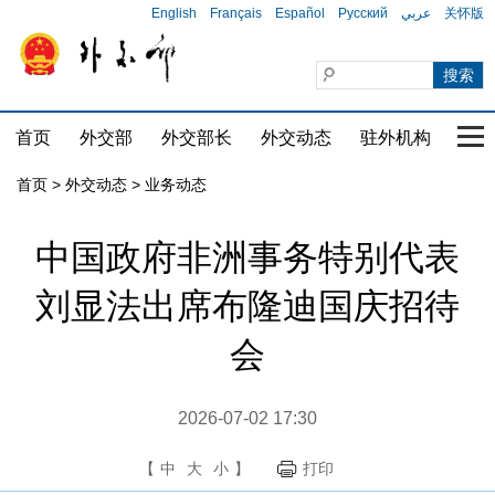
English
Français
Español
Русский
عربي
关怀版
首页
外交部
外交部长
外交动态
驻外机构
国家
首页
>
外交动态
>
业务动态
中国政府非洲事务特别代表
刘显法出席布隆迪国庆招待
会
2026-07-02 17:30
【
中
大
小
】
打印