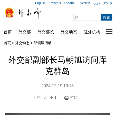
English
Français
Español
Русский
عربي
关怀版
首页
外交部
外交部长
外交动态
驻外机构
国家
首页
>
外交动态
>
部领导活动
外交部副部长马朝旭访问库
克群岛
2024-12-19 19:18
【
中
大
小
】
打印