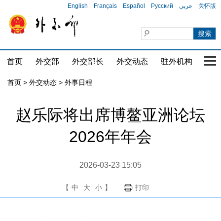
English
Français
Español
Русский
عربي
关怀版
首页
外交部
外交部长
外交动态
驻外机构
国家
首页
>
外交动态
>
外事日程
赵乐际将出席博鳌亚洲论坛
2026年年会
2026-03-23 15:05
【
中
大
小
】
打印