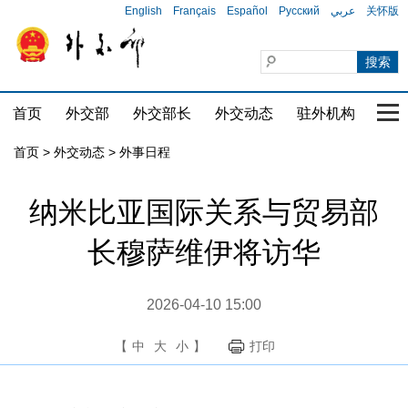
English
Français
Español
Русский
عربي
关怀版
首页
外交部
外交部长
外交动态
驻外机构
国家
首页
>
外交动态
>
外事日程
纳米比亚国际关系与贸易部
长穆萨维伊将访华
2026-04-10 15:00
【
中
大
小
】
打印