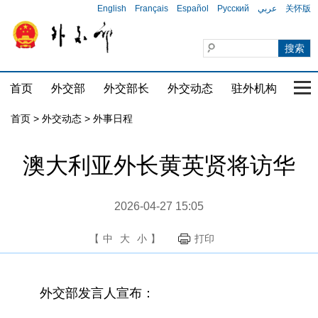
English
Français
Español
Русский
عربي
关怀版
首页
外交部
外交部长
外交动态
驻外机构
国家
首页
>
外交动态
>
外事日程
澳大利亚外长黄英贤将访华
2026-04-27 15:05
【
中
大
小
】
打印
外交部发言人宣布：