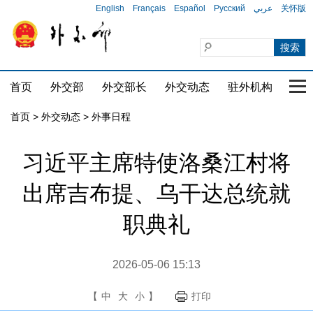
English
Français
Español
Русский
عربي
关怀版
首页
外交部
外交部长
外交动态
驻外机构
国家
首页
>
外交动态
>
外事日程
习近平主席特使洛桑江村将
出席吉布提、乌干达总统就
职典礼
2026-05-06 15:13
【
中
大
小
】
打印