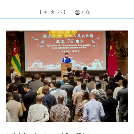
【
中
大
小
】
打印