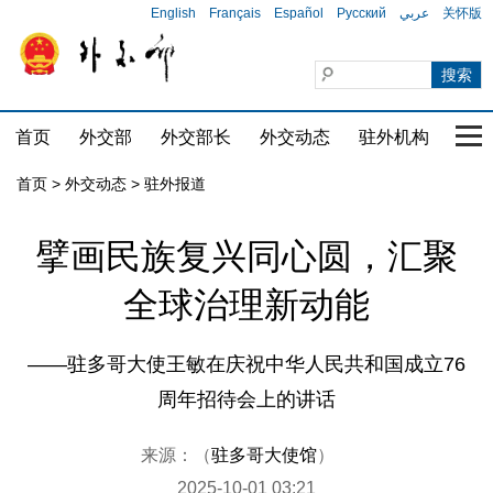
English
Français
Español
Русский
عربي
关怀版
首页
外交部
外交部长
外交动态
驻外机构
国家
首页
>
外交动态
>
驻外报道
擘画民族复兴同心圆，汇聚
全球治理新动能
——驻多哥大使王敏在庆祝中华人民共和国成立76
周年招待会上的讲话
来源：（
驻多哥大使馆
）
2025-10-01 03:21