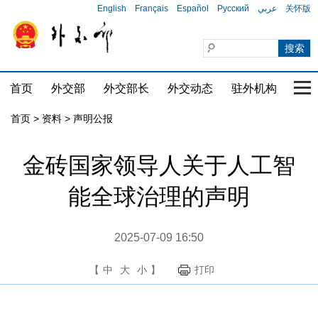
English
Français
Español
Русский
عربي
关怀版
首页
外交部
外交部长
外交动态
驻外机构
国家
首页
>
资料
>
声明公报
金砖国家领导人关于人工智
能全球治理的声明
2025-07-09 16:50
【
中
大
小
】
打印