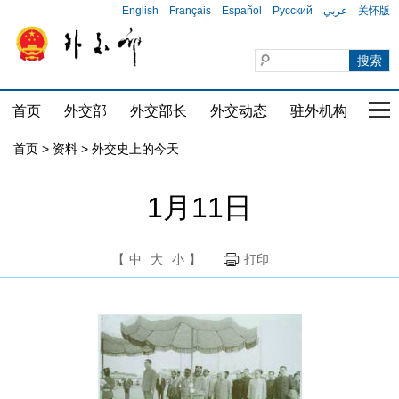
English
Français
Español
Русский
عربي
关怀版
首页
外交部
外交部长
外交动态
驻外机构
国家
首页
>
资料
>
外交史上的今天
1月11日
【
中
大
小
】
打印