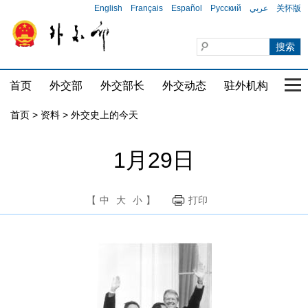
English
Français
Español
Русский
عربي
关怀版
首页
外交部
外交部长
外交动态
驻外机构
国家
首页
>
资料
>
外交史上的今天
1月29日
【
中
大
小
】
打印