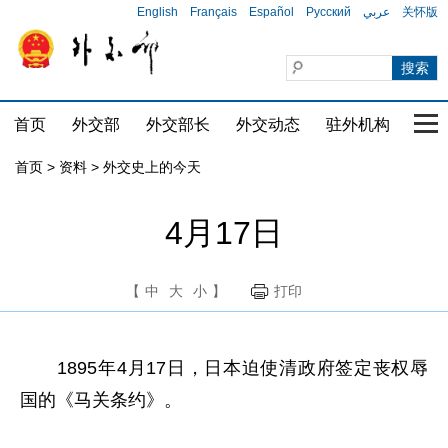
English
Français
Español
Русский
عربي
关怀版
首页
外交部
外交部长
外交动态
驻外机构
国家
首页
>
资料
>
外交史上的今天
4月17日
【
中
大
小
】
打印
1895年4月17日，日本迫使清政府签定丧权辱
国的《马关条约》。