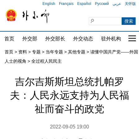
English
Français
Español
Русский
عربي
关怀版
首页
外交部
外交部长
外交动态
驻外机构
国家
首页
>
资料
>
专题
>
当年专题
>
其他专题
>
读懂中国共产党——外国
人士的视角
>
全过程人民民主
吉尔吉斯斯坦总统扎帕罗
夫：人民永远支持为人民福
祉而奋斗的政党
2022-09-05 19:00