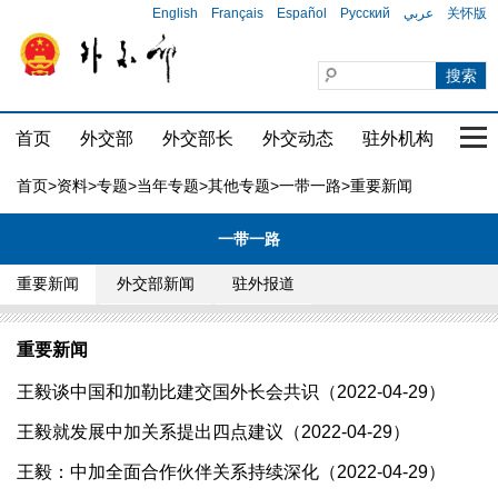
English
Français
Español
Русский
عربي
关怀版
首页
外交部
外交部长
外交动态
驻外机构
国家
首页
>
资料
>
专题
>
当年专题
>
其他专题
>
一带一路
>重要新闻
一带一路
重要新闻
外交部新闻
驻外报道
重要新闻
王毅谈中国和加勒比建交国外长会共识（2022-04-29）
王毅就发展中加关系提出四点建议（2022-04-29）
王毅：中加全面合作伙伴关系持续深化（2022-04-29）