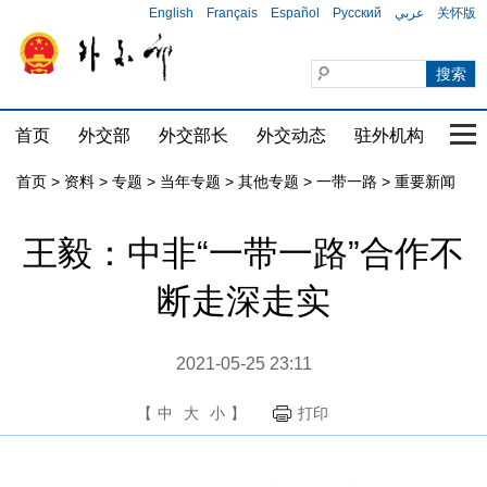
English
Français
Español
Русский
عربي
关怀版
首页
外交部
外交部长
外交动态
驻外机构
国家
首页
>
资料
>
专题
>
当年专题
>
其他专题
>
一带一路
>
重要新闻
王毅：中非“一带一路”合作不
断走深走实
2021-05-25 23:11
【
中
大
小
】
打印