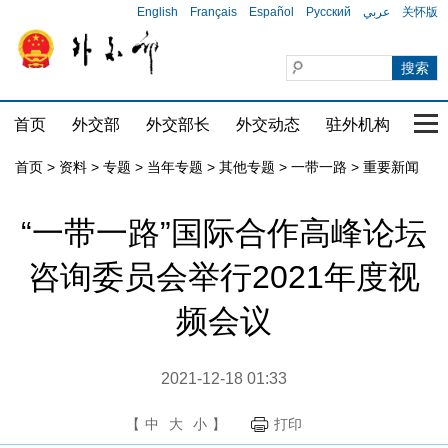
English
Français
Español
Русский
عربي
关怀版
首页
外交部
外交部长
外交动态
驻外机构
国家
首页
>
资料
>
专题
>
当年专题
>
其他专题
>
一带一路
>
重要新闻
“一带一路”国际合作高峰论坛
咨询委员会举行2021年度视
频会议
2021-12-18 01:33
【
中
大
小
】
打印