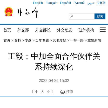
English
Français
Español
Русский
عربي
关怀版
首页
外交部
外交部长
外交动态
驻外机构
国家
首页
>
资料
>
专题
>
当年专题
>
其他专题
>
一带一路
>
重要新闻
王毅：中加全面合作伙伴关
系持续深化
2022-04-29 15:02
【
中
大
小
】
打印