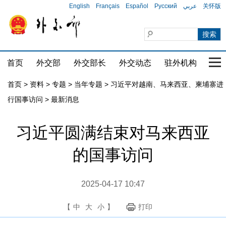
English
Français
Español
Русский
عربي
关怀版
首页
外交部
外交部长
外交动态
驻外机构
国家
首页
>
资料
>
专题
>
当年专题
>
习近平对越南、马来西亚、柬埔寨进
行国事访问
>
最新消息
习近平圆满结束对马来西亚
的国事访问
2025-04-17 10:47
【
中
大
小
】
打印