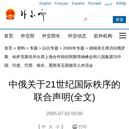
English
Français
Español
Русский
عربي
关怀版
首页
外交部
外交部长
外交动态
驻外机构
国家
首页
>
资料
>
专题
>
以往专题
>
2005年专题
>
胡锦涛主席访问俄罗
斯、哈萨克斯坦并出席上海合作组织阿斯塔纳峰会和八国集团与中
国、印度、巴西、南非、墨西哥五国领导人对话会
中俄关于21世纪国际秩序的
联合声明(全文)
2005-07-02 00:00
【
中
大
小
】
打印