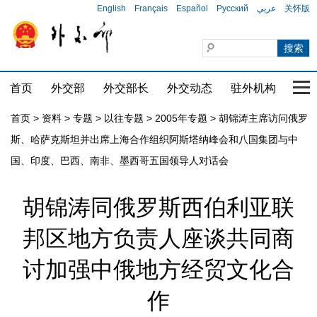
English
Français
Español
Русский
عربي
关怀版
首页
外交部
外交部长
外交动态
驻外机构
国家
首页
>
资料
>
专题
>
以往专题
>
2005年专题
>
胡锦涛主席访问俄罗
斯、哈萨克斯坦并出席上海合作组织阿斯塔纳峰会和八国集团与中
国、印度、巴西、南非、墨西哥五国领导人对话会
胡锦涛同俄罗斯西伯利亚联
邦区地方负责人座谈共同商
讨加强中俄地方经贸文化合
作